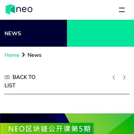
NEWS
Home
News

BACK TO



LIST