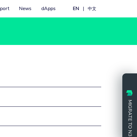
port
News
dApps
EN
|
中文
MIGRATE TO N3