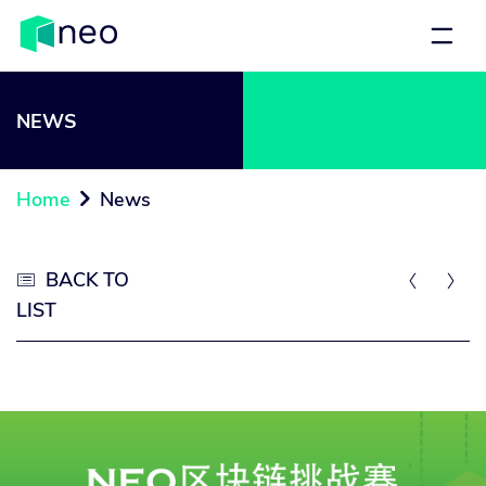
NEWS
Home
News

BACK TO



LIST